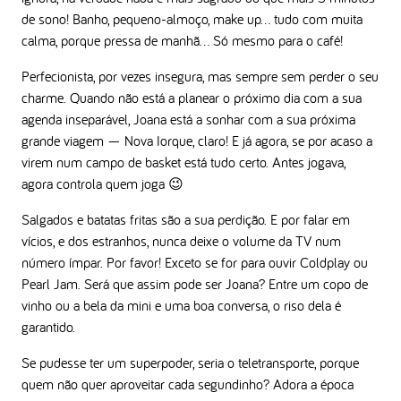
de sono! Banho, pequeno-almoço, make up… tudo com muita
calma, porque pressa de manhã… Só mesmo para o café!
Perfecionista, por vezes insegura, mas sempre sem perder o seu
charme. Quando não está a planear o próximo dia com a sua
agenda inseparável, Joana está a sonhar com a sua próxima
grande viagem — Nova Iorque, claro! E já agora, se por acaso a
virem num campo de basket está tudo certo. Antes jogava,
agora controla quem joga 😉
Salgados e batatas fritas são a sua perdição. E por falar em
vícios, e dos estranhos, nunca deixe o volume da TV num
número ímpar. Por favor! Exceto se for para ouvir Coldplay ou
Pearl Jam. Será que assim pode ser Joana? Entre um copo de
vinho ou a bela da mini e uma boa conversa, o riso dela é
garantido.
Se pudesse ter um superpoder, seria o teletransporte, porque
quem não quer aproveitar cada segundinho? Adora a época