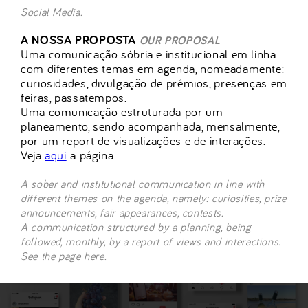
Social Media.
A NOSSA PROPOSTA
OUR PROPOSAL
Uma comunicação sóbria e institucional em linha
com diferentes temas em agenda, nomeadamente:
curiosidades, divulgação de prémios, presenças em
feiras, passatempos.
Uma comunicação estruturada por um
planeamento, sendo acompanhada, mensalmente,
por um report de visualizações e de interações.
Veja
aqui
a página.
A sober and institutional communication in line with
different themes on the agenda, namely: curiosities, prize
announcements, fair appearances, contests.
A communication structured by a planning, being
followed, monthly, by a report of views and interactions.
See the page
here
.