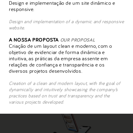
Design e implementação de um site dinâmico e
responsive.
Design and implementation of a dynamic and responsive
website.
A NOSSA PROPOSTA
OUR PROPOSAL
Criação de um layout clean e moderno, com o
objetivo de evidenciar de forma dinâmica e
intuitiva, as práticas da empresa assente em
relações de confiança e transparência e os
diversos projetos desenvolvidos.
Creation of a clean and modern layout, with the goal of
dynamically and intuitively showcasing the company’s
practices based on trust and transparency and the
various projects developed.